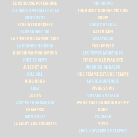
le cuirassé potemkine
rio bravo
les deux anglaises et le
the rocky horror picture
continent
show
Étreintes Brisées
sailor et lula
farhenheit 451
satyricon
la fièvre du samedi soir
spartacus
la grande illusion
taxi driver
hiroshima mon amour
les temps modernes
huit et demi
tirez sur le pianiste
jules et jim
un chien andalou
kill bill
une femme est une femme
king kong
La vie aquatique
lola
vivre sa vie
lolita
voyage en italie
lost in translation
who's that knocking at my
le mépris
door
mon oncle
yojimbo
la mort aux trousses
yoyo
2001, l'odyssée de l'espace