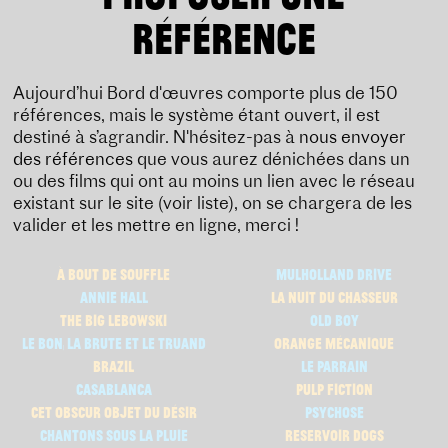
RÉFÉRENCE
Aujourd’hui Bord d'œuvres comporte plus de 150
références, mais le système étant ouvert, il est
destiné à s’agrandir. N'hésitez-pas à
nous envoyer
des références
que vous aurez dénichées dans un
ou des films qui ont au moins un lien avec le réseau
existant sur le site (voir liste), on se chargera de les
valider et les mettre en ligne, merci !
à bout de souffle
mulholland drive
annie hall
la nuit du chasseur
the big lebowski
Old boy
le bon, la brute et le truand
orange mécanique
brazil
le parrain
casablanca
pulp fiction
cet obscur objet du désir
psychose
chantons sous la pluie
reservoir dogs