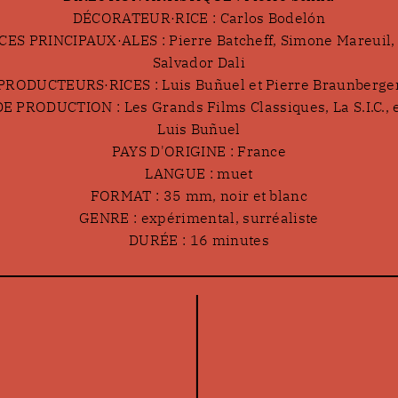
DÉCORATEUR·RICE : Carlos Bodelón
ES PRINCIPAUX·ALES : Pierre Batcheff, Simone Mareuil, 
Salvador Dali
PRODUCTEURS·RICES : Luis Buñuel et Pierre Braunberge
E PRODUCTION : Les Grands Films Classiques, La S.I.C., e
Luis Buñuel
PAYS D'ORIGINE : France
LANGUE : muet
FORMAT : 35 mm, noir et blanc
GENRE : expérimental, surréaliste
DURÉE : 16 minutes