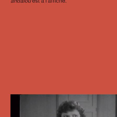
andalou
est à l'affiche.