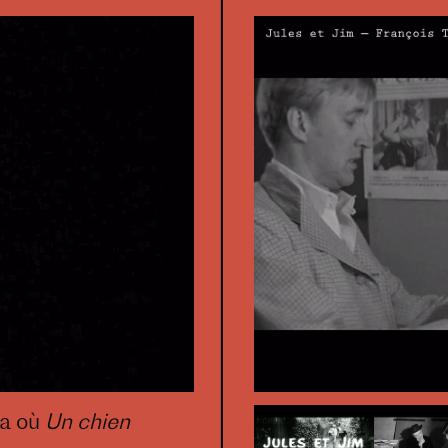
ma où
Un chien