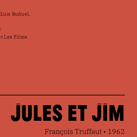
Luis Buñuel,
r
t Les Films
Jules et Jim
François Truffaut • 1962