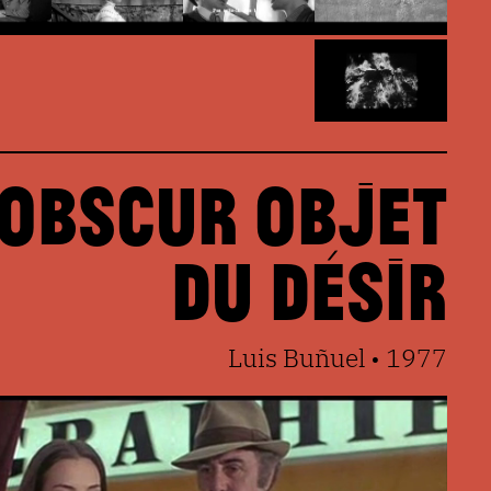
 obscur objet
du désir
Luis Buñuel • 1977